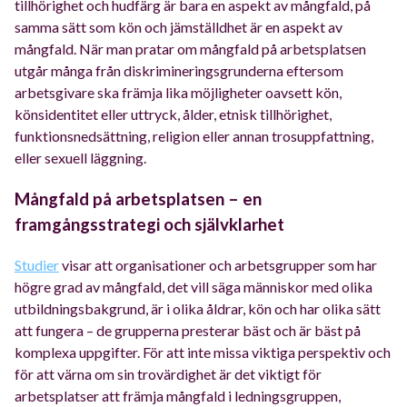
tillhörighet och hudfärg är bara en aspekt av mångfald, på
samma sätt som kön och jämställdhet är en aspekt av
mångfald. När man pratar om mångfald på arbetsplatsen
utgår många från diskrimineringsgrunderna eftersom
arbetsgivare ska främja lika möjligheter oavsett kön,
könsidentitet eller uttryck, ålder, etnisk tillhörighet,
funktionsnedsättning, religion eller annan trosuppfattning,
eller sexuell läggning.
Mångfald på arbetsplatsen – en
framgångsstrategi och självklarhet
Studier
visar att organisationer och arbetsgrupper som har
högre grad av mångfald, det vill säga människor med olika
utbildningsbakgrund, är i olika åldrar, kön och har olika sätt
att fungera – de grupperna presterar bäst och är bäst på
komplexa uppgifter. För att inte missa viktiga perspektiv och
för att värna om sin trovärdighet är det viktigt för
arbetsplatser att främja mångfald i ledningsgruppen,