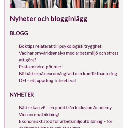
Nyheter och blogginlägg
BLOGG
Boktips relaterat till psykologisk trygghet
Vad har omvärldsanalys med arbetsmiljö och stress
att göra?
Prata mindre, gör mer!
Bli bättre på neuromångfald och konflikthantering
DEI – ett uppdrag, inte ett val
NYHETER
Bättre kan vi! – en podd från Inclusion Academy
Vinn en e-utbildning!
Ekonomiskt stöd för arbetsmiljöutbildning – för
civilsamhället och privat sektor