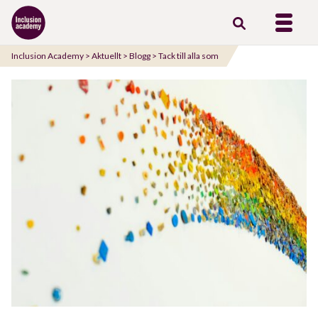
Gå
till
innehåll
Inclusion Academy
>
Aktuellt
>
Blogg
>
Tack till alla som
står upp för värdighet.