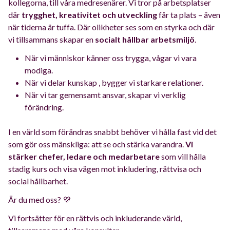
kollegorna, till våra medresenärer. Vi tror på arbetsplatser
där
trygghet, kreativitet och utveckling
får ta plats – även
när tiderna är tuffa. Där olikheter ses som en styrka och där
vi tillsammans skapar en
socialt hållbar arbetsmiljö
.
När vi människor känner oss trygga, vågar vi vara
modiga.
När vi delar kunskap , bygger vi starkare relationer.
När vi tar gemensamt ansvar, skapar vi verklig
förändring.
I en värld som förändras snabbt behöver vi hålla fast vid det
som gör oss mänskliga: att se och stärka varandra.
Vi
stärker chefer, ledare och medarbetare
som vill hålla
stadig kurs och visa vägen mot inkludering, rättvisa och
social hållbarhet.
Är du med oss?
💜
Vi fortsätter för en rättvis och inkluderande värld,