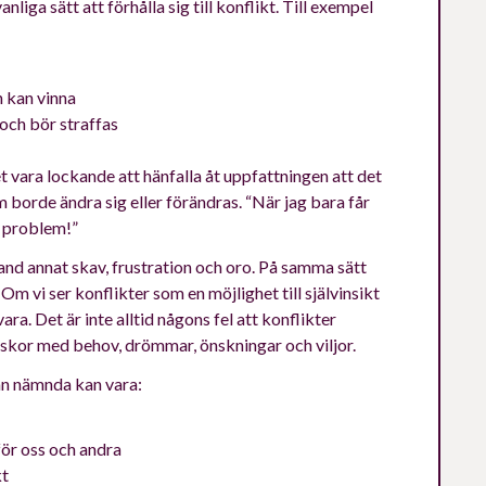
nliga sätt att förhålla sig till konflikt. Till exempel
h kan vinna
l och bör straffas
t vara lockande att hänfalla åt uppfattningen att det
m borde ändra sig eller förändras. “När jag bara får
ig problem!”
and annat skav, frustration och oro. På samma sätt
Om vi ser konflikter som en möjlighet till självinsikt
ara. Det är inte alltid någons fel att konflikter
niskor med behov, drömmar, önskningar och viljor.
van nämnda kan vara:
för oss och andra
kt