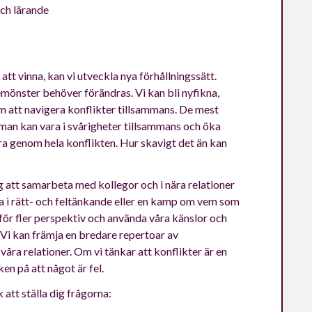
och lärande
 att vinna, kan vi utveckla nya förhållningssätt.
mönster behöver förändras. Vi kan bli nyfikna,
m att navigera konflikter tillsammans. De mest
r man kan vara i svårigheter tillsammans och öka
ra genom hela konflikten. Hur skavigt det än kan
ig att samarbeta med kollegor och i nära relationer
tna i rätt- och feltänkande eller en kamp om vem som
s för fler perspektiv och använda våra känslor och
i kan främja en bredare repertoar av
ra relationer. Om vi tänkar att konflikter är en
ken på att något är fel.
 att ställa dig frågorna: