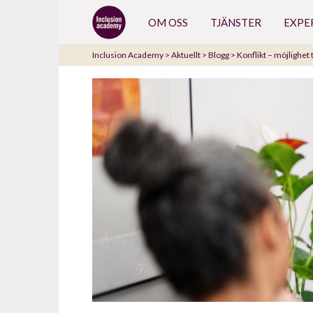
Gå
OM OSS
TJÄNSTER
EXPE
till
innehåll
Inclusion Academy
>
Aktuellt
>
Blogg
>
Konflikt – möjlighet t