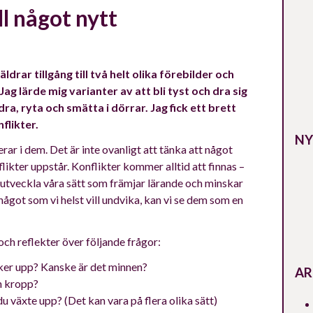
ll något nytt
rar tillgång till två helt olika förebilder och
ag lärde mig varianter av att bli tyst och dra sig
a, ryta och smätta i dörrar. Jag fick ett brett
flikter.
NY
gerar i dem. Det är inte ovanligt att tänka att något
nflikter uppstår. Konflikter kommer alltid att finnas –
vi utveckla våra sätt som främjar lärande och minskar
något som vi helst vill undvika, kan vi se dem som en
 och reflekter över följande frågor:
yker upp? Kanske är det minnen?
AR
n kropp?
du växte upp? (Det kan vara på flera olika sätt)