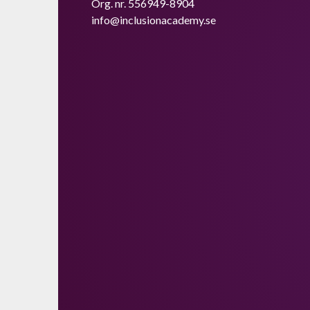
Org. nr. 556949-8904
info@inclusionacademy.se