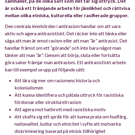
samhället, på de olika sätt som det tar sig uttryck. Det
är också ett främjande arbete för jämlikhet och rättvisa
mellan olika etniska, kulturella eller rasifierade grupper.
Den centrala innebörden i antirasism handlar om att vara
aktiv och agera antirasistiskt. Det räcker inte att tänka eller
säga att man är emot rasism eller att man ”är” antirasist. Det
handlar främst om ett ”görande” och inte bara något man
tänker att man ”är”. Genom att börja, sluta eller fortsätta
göra saker främjar man antirasism. Ett antirasistiskt arbete
kan till exempel se upp på följande sätt:
Att lära sig mer om rasismens historia och
kolonialismen
Att kunna identifiera och påtala uttryck för rasistiska
fördomar eller strukturell rasism
Att agera mot hatbrott med rasistiska motiv
Att skaffa sig ett språk för att kunna prata om hudfärg,
nationalitet, kultur och etnicitet i syfte att motverka
diskriminering baserad på etnisk tillhörighet