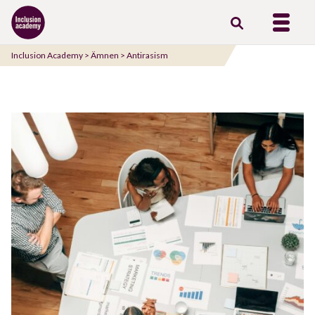
Gå
till
innehåll
Inclusion Academy
>
Ämnen
>
Antirasism