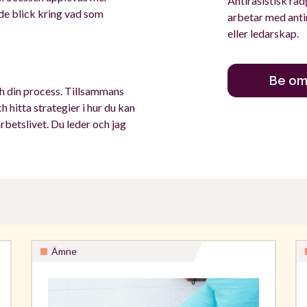
Antirasistisk rådg
nde blick kring vad som
arbetar med anti
eller ledarskap.
Be om 
ch din process. Tillsammans
h hitta strategier i hur du kan
arbetslivet. Du leder och jag
Ämne