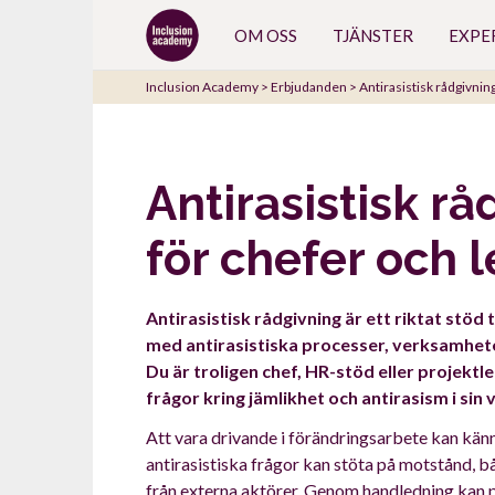
Gå
OM OSS
TJÄNSTER
EXPE
till
innehåll
Inclusion Academy
>
Erbjudanden
>
Antirasistisk rådgivnin
Antirasistisk r
för chefer och 
Antirasistisk rådgivning är ett riktat stöd t
med antirasistiska processer, verksamheter
Du är troligen chef, HR-stöd eller projektl
frågor kring jämlikhet och antirasism i sin
Att vara drivande i förändringsarbete kan kän
antirasistiska frågor kan stöta på motstånd,
från externa aktörer. Genom handledning kan 