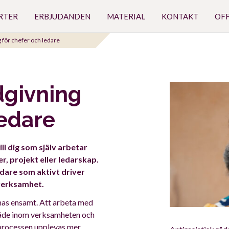
RTER
ERBJUDANDEN
MATERIAL
KONTAKT
OF
g för chefer och ledare
ådgivning
ledare
ill dig som själv arbetar
, projekt eller ledarskap.
edare som aktivt driver
 verksamhet.
nas ensamt. Att arbeta med
 både inom verksamheten och
processen upplevas mer