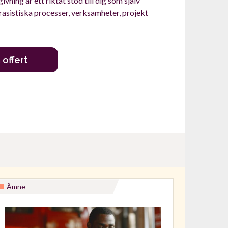
ivning är ett riktat stöd till dig som själv
rasistiska processer, verksamheter, projekt
offert
Ämne