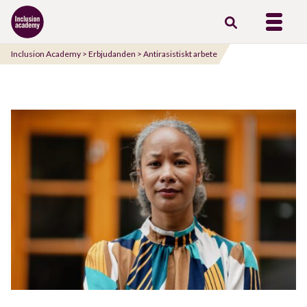
Gå
till
innehåll
Inclusion Academy
>
Erbjudanden
>
Antirasistiskt arbete
i praktiken