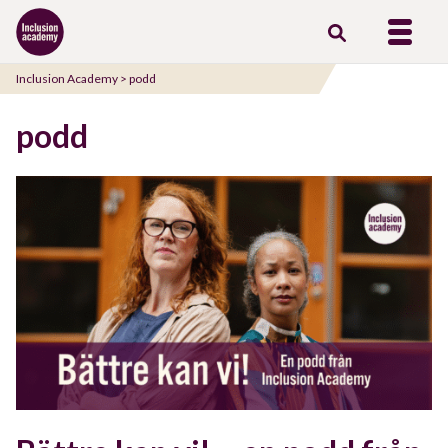
Gå
till
innehåll
Inclusion Academy
>
podd
podd