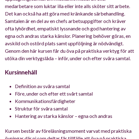
medarbetare som luktar illa eller inte alls sköter sitt arbete.
Det kan också ha att göra med kränkande särbehandling.
Samtalen är en del av en chefs arbetsuppgifter och kräver
ofta lyhördhet, empatiskt lyssnande och god hantering av
egna och andras starka känslor. Planering behöver göras, en
avskild och ostörd plats samt uppföljning är nödvändigt.
Genom den här kursen får du öva på praktiska verktyg för att
utöka din verktygslåda – inför, under och efter svåra samtal.
Kursinnehåll
Definition av svåra samtal
Före, under och efter ett svårt samtal
Kommunikationsfärdigheter
Struktur för svåra samtal
Hantering av starka känslor – egna och andras
Kursen består av föreläsningsmoment varvat med praktiska
övningar där ni som deltar får tillfälle att öva på praktiska