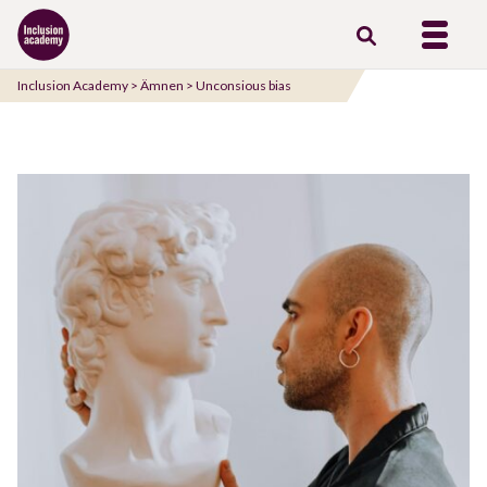
Gå
till
innehåll
Inclusion Academy
>
Ämnen
>
Unconsious bias